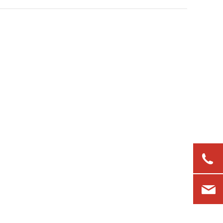
05
ki