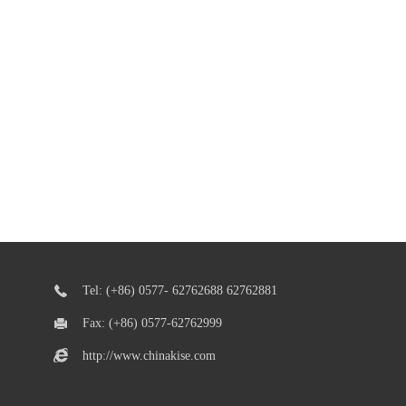
Tel: (+86) 0577- 62762688 62762881
Fax: (+86) 0577-62762999
http://www.chinakise.com