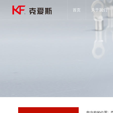
首页
关于我们
您当前的位置: