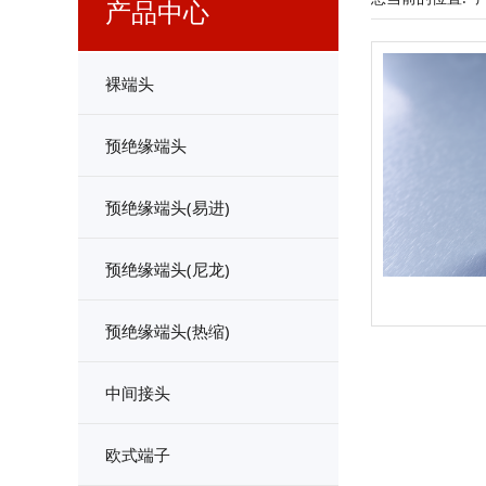
产品中心
裸端头
预绝缘端头
预绝缘端头(易进)
预绝缘端头(尼龙)
预绝缘端头(热缩)
中间接头
欧式端子