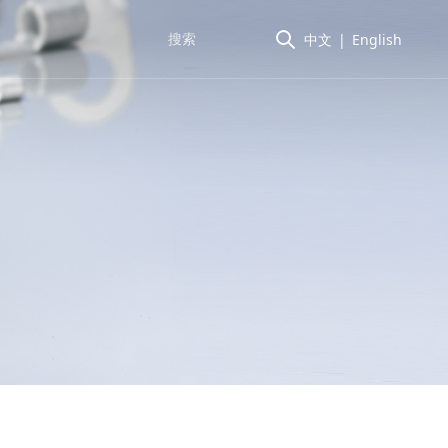
中文
|
English