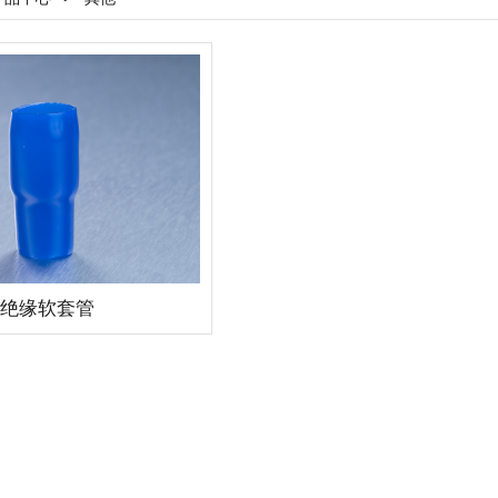
绝缘软套管