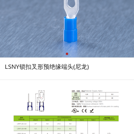
LSNY锁扣叉形预绝缘端头(尼龙)